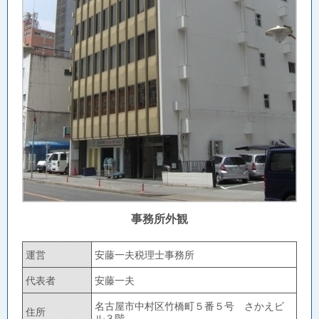
事務所外観
運営
安藤一夫税理士事務所
代表者
安藤一夫
名古屋市中村区竹橋町５番５号 さかえビ
住所
ル３階